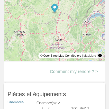
© OpenStreetMap Contributors |
MapLibre
Comment m'y rendre ? >
Pièces et équipements
Chambres
Chambre(s): 2
Lit(s):
2
dont lit(s) 1