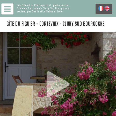
Site Officiel de l'hébergement
, partenaire de
Office de Tourisme de Cluny Sud Bourgogne
et
soutenu par Destination Saône et Loire
GÎTE DU FIGUIER - CORTEVAIX - CLUNY SUD BOURGOGNE