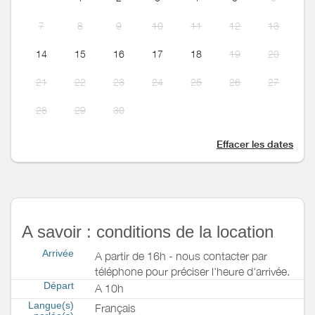
7
8
9
10
11
12
13
14
15
16
17
18
19
20
21
22
23
24
25
26
27
28
29
30
Effacer les dates
A savoir : conditions de la location
Arrivée
A partir de 16h - nous contacter par
téléphone pour préciser l'heure d'arrivée.
Départ
A 10h
Langue(s)
Français